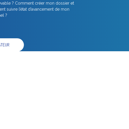
cevable ? Comment créer mon dossier et
t suivre l’état d’avancement de mon
el ?
ATEUR
s