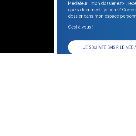
Médiateur : mon dossier est-il re
quels documents joindre ? Commen
dossier dans mon espace personn
C’est à vous !
JE SOUHAITE SAISIR LE MÉDI
Accès rapide pour les consommateur