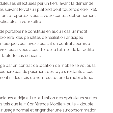
leuses effectuées par un tiers, avant la demande
 suivant le vol (un plafond peut toutefois être fixé).
e garantie, reportez-vous à votre contrat d’abonnement
licables à votre offre.
e de portable ne constitue en aucun cas un motif
exonérer des pénalités de résiliation anticipée
eur lorsque vous avez souscrit un contrat soumis à
ez aussi vous acquitter de la totalité de la facilité
rtable, le cas échéant.
 par un contrat de location de mobile, le vol ou la
exonère pas du paiement des loyers restants à courir
ement ni des frais de non-restitution du mobile loué.
ques a déjà attiré l’attention des opérateurs sur les
es tels que la « Conférence Mobile » ou le « double
leur usage normal et engendrer une surconsommation